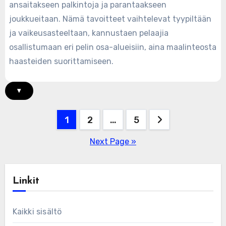
ansaitakseen palkintoja ja parantaakseen
joukkueitaan. Nämä tavoitteet vaihtelevat tyypiltään
ja vaikeusasteeltaan, kannustaen pelaajia
osallistumaan eri pelin osa-alueisiin, aina maalinteosta
haasteiden suorittamiseen.
▾
Posts
1
2
…
5
pagination
Next Page »
Linkit
Kaikki sisältö