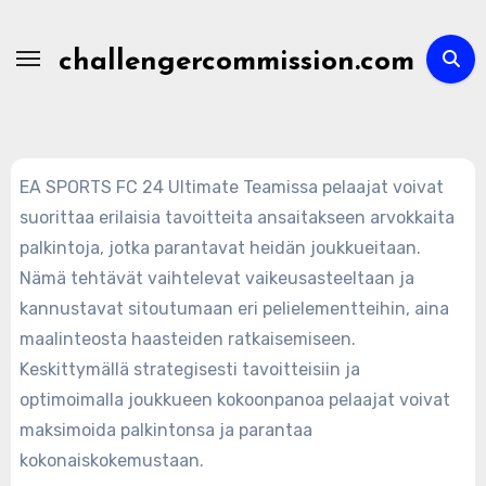
Skip
to
challengercommission.com
content
EA SPORTS FC 24 Ultimate Teamissa pelaajat voivat
suorittaa erilaisia tavoitteita ansaitakseen arvokkaita
palkintoja, jotka parantavat heidän joukkueitaan.
Nämä tehtävät vaihtelevat vaikeusasteeltaan ja
kannustavat sitoutumaan eri pelielementteihin, aina
maalinteosta haasteiden ratkaisemiseen.
Keskittymällä strategisesti tavoitteisiin ja
optimoimalla joukkueen kokoonpanoa pelaajat voivat
maksimoida palkintonsa ja parantaa
kokonaiskokemustaan.