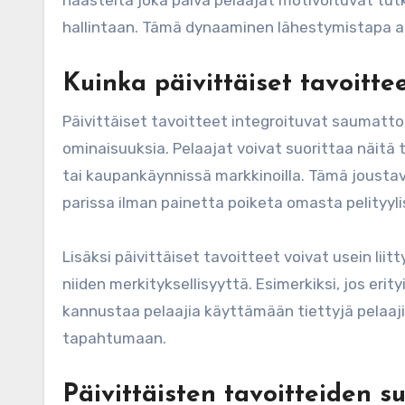
haasteita joka päivä pelaajat motivoituvat tutk
hallintaan. Tämä dynaaminen lähestymistapa a
Kuinka päivittäiset tavoitt
Päivittäiset tavoitteet integroituvat saumatt
ominaisuuksia. Pelaajat voivat suorittaa näitä 
tai kaupankäynnissä markkinoilla. Tämä joustav
parissa ilman painetta poiketa omasta pelityyli
Lisäksi päivittäiset tavoitteet voivat usein liit
niiden merkityksellisyyttä. Esimerkiksi, jos er
kannustaa pelaajia käyttämään tiettyjä pelaajia
tapahtumaan.
Päivittäisten tavoitteiden s