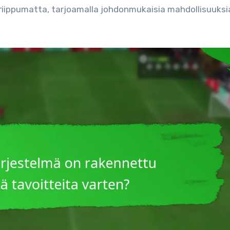
 riippumatta, tarjoamalla johdonmukaisia mahdollisuuksi