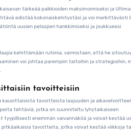
tkaisevan tärkeää palkkioiden maksimoimiseksi ja Ultim
htävä edistää kokonaiskehitystäsi ja voi merkittävästi l
ätöntä uusien pelaajien hankkimiseksi ja joukkueesi
elaajia kehittämään rutiinia, varmistaen, että he sitoutu
aminen voi johtaa parempiin taitoihin ja strategioihin, 
.
ittaisiin tavoitteisiin
ja kausittaisista tavoitteista laajuuden ja aikavelvoittee
peita tehtäviä, jotka on suunniteltu lyhytaikaiseen
t tyypillisesti enemmän vaivannäköä ja voivat kestää u
pitkäaikaisia tavoitteita, jotka voivat kestää viikkoja ta