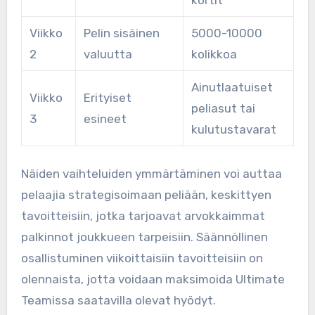
Viikko
Pelin sisäinen
5000-10000
2
valuutta
kolikkoa
Ainutlaatuiset
Viikko
Erityiset
peliasut tai
3
esineet
kulutustavarat
Näiden vaihteluiden ymmärtäminen voi auttaa
pelaajia strategisoimaan peliään, keskittyen
tavoitteisiin, jotka tarjoavat arvokkaimmat
palkinnot joukkueen tarpeisiin. Säännöllinen
osallistuminen viikoittaisiin tavoitteisiin on
olennaista, jotta voidaan maksimoida Ultimate
Teamissa saatavilla olevat hyödyt.