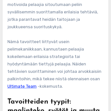
motivoida pelaajia sitoutumaan peliin
syvällisemmin suorittamalla erilaisia tehtäviä,
jotka parantavat heidän taitojaan ja
joukkueensa suorituskykyä.
Nämä tavoitteet liittyvät usein
pelimekaniikkaan, kannustaen pelaajia
kokeilemaan erilaisia strategioita tai
hyödyntämään tiettyjä pelaajia. Näiden
tehtävien suorittaminen voi johtaa arvokkaisiin
palkintoihin, mikä tekee niistä olennaisen osan
Ultimate Team
-kokemusta.
Tavoitteiden tyypit:
maalinteko, syötöt ja muuta