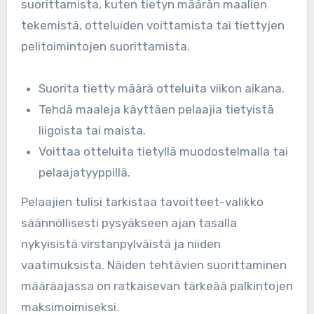
suorittamista, kuten tietyn määrän maalien
tekemistä, otteluiden voittamista tai tiettyjen
pelitoimintojen suorittamista.
Suorita tietty määrä otteluita viikon aikana.
Tehdä maaleja käyttäen pelaajia tietyistä
liigoista tai maista.
Voittaa otteluita tietyllä muodostelmalla tai
pelaajatyyppillä.
Pelaajien tulisi tarkistaa tavoitteet-valikko
säännöllisesti pysyäkseen ajan tasalla
nykyisistä virstanpylväistä ja niiden
vaatimuksista. Näiden tehtävien suorittaminen
määräajassa on ratkaisevan tärkeää palkintojen
maksimoimiseksi.