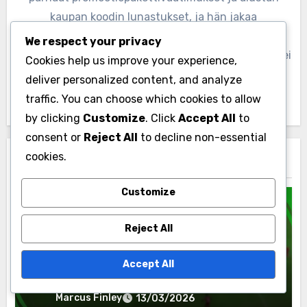
kaupan koodin lunastukset, ja hän jakaa
näkemyksiään ja strategioitaan auttaakseen muita
We respect your privacy
pelaajia maksimoimaan pelikokemuksensa. Kun hän ei
Cookies help us improve your experience,
pelaa, Marcus nauttii urheilusta kirjoittamisesta ja
deliver personalized content, and analyze
yhteydenpidosta peliyhteisöön.
traffic. You can choose which cookies to allow
by clicking
Customize
. Click
Accept All
to
consent or
Reject All
to decline non-essential
cookies.
Related Post
Customize
Reject All
Ultimate Team -tavoitteet
Accept All
Ultimate Team -yhteisön tavoitteet:
Osallistuminen, Palkinnot,
Pelaajatuotteet
Marcus Finley
13/03/2026