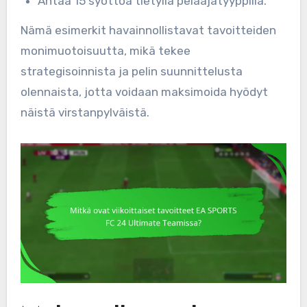
Antaa 15 syöttöä tietyllä pelaajatyyppillä.
Nämä esimerkit havainnollistavat tavoitteiden
monimuotoisuutta, mikä tekee
strategisoinnista ja pelin suunnittelusta
olennaista, jotta voidaan maksimoida hyödyt
näistä virstanpylväistä.