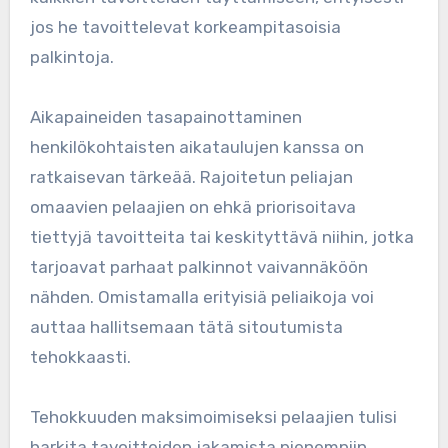
jos he tavoittelevat korkeampitasoisia
palkintoja.
Aikapaineiden tasapainottaminen
henkilökohtaisten aikataulujen kanssa on
ratkaisevan tärkeää. Rajoitetun peliajan
omaavien pelaajien on ehkä priorisoitava
tiettyjä tavoitteita tai keskityttävä niihin, jotka
tarjoavat parhaat palkinnot vaivannäköön
nähden. Omistamalla erityisiä peliaikoja voi
auttaa hallitsemaan tätä sitoutumista
tehokkaasti.
Tehokkuuden maksimoimiseksi pelaajien tulisi
harkita tavoitteiden jakamista pienempiin,