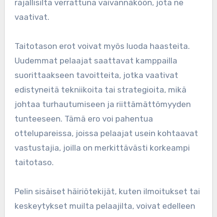
rajallisilta verrattuna vaivannäköön, jota ne
vaativat.
Taitotason erot voivat myös luoda haasteita.
Uudemmat pelaajat saattavat kamppailla
suorittaakseen tavoitteita, jotka vaativat
edistyneitä tekniikoita tai strategioita, mikä
johtaa turhautumiseen ja riittämättömyyden
tunteeseen. Tämä ero voi pahentua
ottelupareissa, joissa pelaajat usein kohtaavat
vastustajia, joilla on merkittävästi korkeampi
taitotaso.
Pelin sisäiset häiriötekijät, kuten ilmoitukset tai
keskeytykset muilta pelaajilta, voivat edelleen