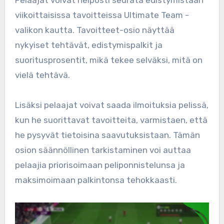
Pelaajat voivat helposti seurata edistymistään
viikoittaisissa tavoitteissa Ultimate Team -
valikon kautta. Tavoitteet-osio näyttää
nykyiset tehtävät, edistymispalkit ja
suoritusprosentit, mikä tekee selväksi, mitä on
vielä tehtävä.
Lisäksi pelaajat voivat saada ilmoituksia pelissä,
kun he suorittavat tavoitteita, varmistaen, että
he pysyvät tietoisina saavutuksistaan. Tämän
osion säännöllinen tarkistaminen voi auttaa
pelaajia priorisoimaan peliponnistelunsa ja
maksimoimaan palkintonsa tehokkaasti.