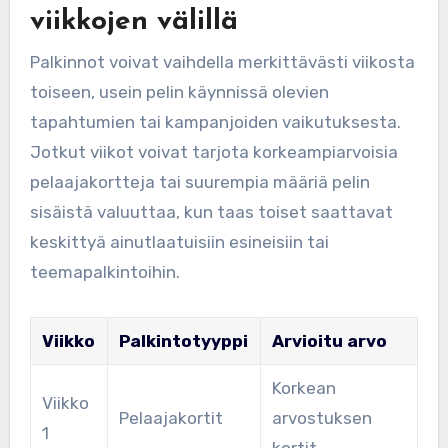
viikkojen välillä
Palkinnot voivat vaihdella merkittävästi viikosta
toiseen, usein pelin käynnissä olevien
tapahtumien tai kampanjoiden vaikutuksesta.
Jotkut viikot voivat tarjota korkeampiarvoisia
pelaajakortteja tai suurempia määriä pelin
sisäistä valuuttaa, kun taas toiset saattavat
keskittyä ainutlaatuisiin esineisiin tai
teemapalkintoihin.
Viikko
Palkintotyyppi
Arvioitu arvo
Korkean
Viikko
Pelaajakortit
arvostuksen
1
kortit