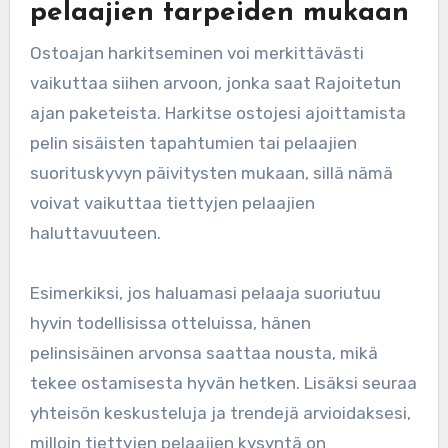
pelaajien tarpeiden mukaan
Ostoajan harkitseminen voi merkittävästi
vaikuttaa siihen arvoon, jonka saat Rajoitetun
ajan paketeista. Harkitse ostojesi ajoittamista
pelin sisäisten tapahtumien tai pelaajien
suorituskyvyn päivitysten mukaan, sillä nämä
voivat vaikuttaa tiettyjen pelaajien
haluttavuuteen.
Esimerkiksi, jos haluamasi pelaaja suoriutuu
hyvin todellisissa otteluissa, hänen
pelinsisäinen arvonsa saattaa nousta, mikä
tekee ostamisesta hyvän hetken. Lisäksi seuraa
yhteisön keskusteluja ja trendejä arvioidaksesi,
milloin tiettyjen pelaajien kysyntä on