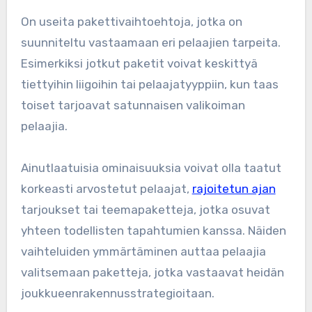
On useita pakettivaihtoehtoja, jotka on
suunniteltu vastaamaan eri pelaajien tarpeita.
Esimerkiksi jotkut paketit voivat keskittyä
tiettyihin liigoihin tai pelaajatyyppiin, kun taas
toiset tarjoavat satunnaisen valikoiman
pelaajia.
Ainutlaatuisia ominaisuuksia voivat olla taatut
korkeasti arvostetut pelaajat,
rajoitetun ajan
tarjoukset tai teemapaketteja, jotka osuvat
yhteen todellisten tapahtumien kanssa. Näiden
vaihteluiden ymmärtäminen auttaa pelaajia
valitsemaan paketteja, jotka vastaavat heidän
joukkueenrakennusstrategioitaan.