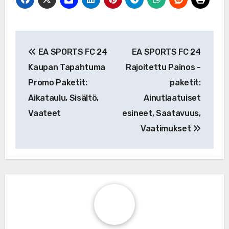
Post
EA SPORTS FC 24
EA SPORTS FC 24
navigation
Kaupan Tapahtuma
Rajoitettu Painos -
Promo Paketit:
paketit:
Aikataulu, Sisältö,
Ainutlaatuiset
Vaateet
esineet, Saatavuus,
Vaatimukset