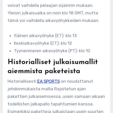
voivat vaihdella pelaajan sijainnin mukaan.
Yleisin julkaisuaika on noin klo 18 GMT, mutta
tämä voi vaihdella aikavyöhykkeiden mukaan.
Itäinen aikavyöhyke (ET): klo 13
Keskiaikavyöhyke (CT): klo 12
Tyynenmeren aikavyöhyke (PT): klo 10
Historialliset julkaisumallit
aiemmista paketeista
Historiallisesti
EA SPORTS
on noudattanut
johdonmukaista mallia Rajoitetun ajan
pakettien julkaisemisessa, usein samaan aikaan
todellisten jalkapallo tapahtumien kanssa.
Esimerkiksi paketteja julkaistaan usein suurten