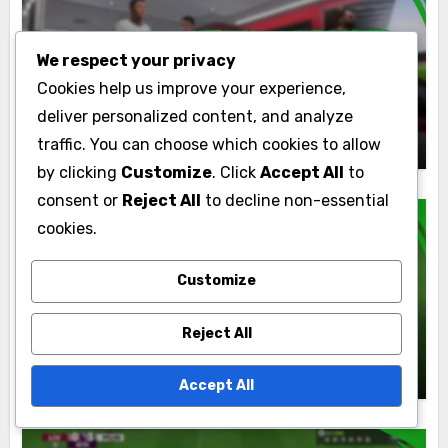
Promo Pack -väitteet
We respect your privacy
EA SPORTS FC 24 -mainospaketit:
Cookies help us improve your experience,
Tyypit, Sisältö, Saatavuus
deliver personalized content, and analyze
Marcus Finley
13/03/2026
traffic. You can choose which cookies to allow
by clicking
Customize
. Click
Accept All
to
consent or
Reject All
to decline non-essential
cookies.
Promo Pack -väitteet
Customize
EA SPORTS FC 24 Päivittäiset
Reject All
tarjoukset: Rajoitettu aika, Sisältö,
Vaatimukset
Marcus Finley
13/03/2026
Accept All